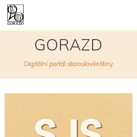
Skip
to
content
GORAZD
Digitální portál staroslověnštiny