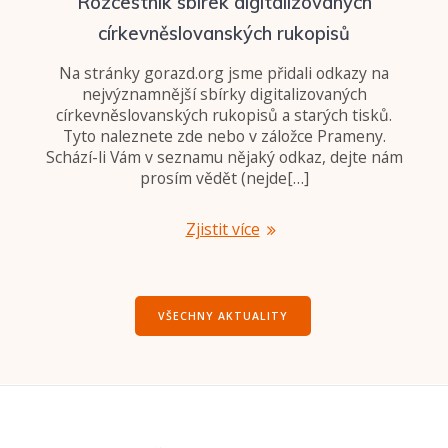
Rozcestník sbírek digitalizovaných
církevněslovanských rukopisů
Na stránky gorazd.org jsme přidali odkazy na
nejvýznamnější sbírky digitalizovaných
církevněslovanských rukopisů a starých tisků.
Tyto naleznete zde nebo v záložce Prameny.
Schází-li Vám v seznamu nějaký odkaz, dejte nám
prosím vědět (nejde[…]
Zjistit více
VŠECHNY AKTUALITY