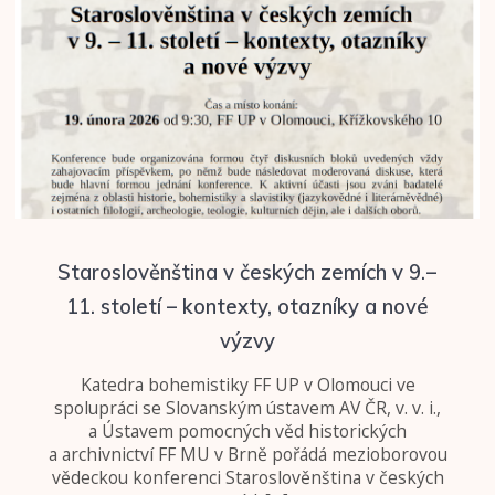
Staroslověnština v českých zemích v 9. –
11. století – kontexty, otazníky a nové
výzvy
Katedra bohemistiky FF UP v Olomouci ve
spolupráci se Slovanským ústavem AV ČR, v. v. i.,
a Ústavem pomocných věd historických
a archivnictví FF MU v Brně pořádá mezioborovou
vědeckou konferenci Staroslověnština v českých