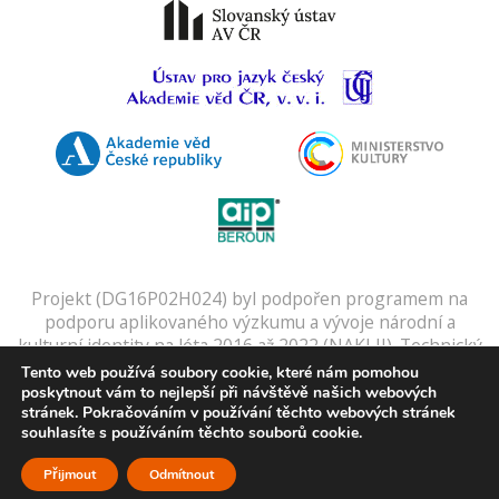
Projekt (DG16P02H024) byl podpořen programem na
podporu aplikovaného výzkumu a vývoje národní a
kulturní identity na léta 2016 až 2022 (NAKI II). Technický
provozovatel:
SUMA spol. s r.o.
Digitální slovníky a
Tento web používá soubory cookie, které nám pomohou
kartotéku zajišťuje
Gulliver
.
poskytnout vám to nejlepší při návštěvě našich webových
stránek. Pokračováním v používání těchto webových stránek
Zpracování osobních údajů:
Využívání osobních dat
.
souhlasíte s používáním těchto souborů cookie.
Přijmout
Odmítnout