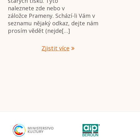
starých tisků. Tyto
naleznete zde nebo v
záložce Prameny. Schází-li Vám v
seznamu nějaký odkaz, dejte nám
prosím vědět (nejde[…]
Zjistit více