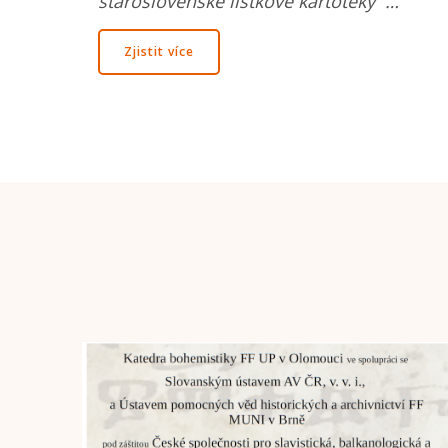
staroslověnské lístkové kartotéky …
Zjistit více