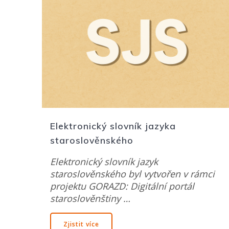
Elektronický slovník jazyka
staroslověnského
Elektronický slovník jazyk
staroslověnského byl vytvořen v rámci
projektu GORAZD: Digitální portál
staroslověnštiny …
Zjistit více