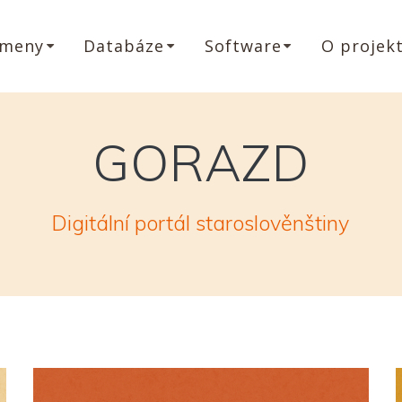
ameny
Databáze
Software
O projek
GORAZD
Digitální portál staroslověnštiny