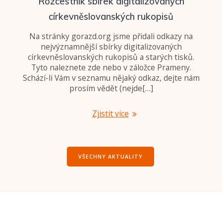
Rozcestník sbírek digitalizovaných
církevněslovanských rukopisů
Na stránky gorazd.org jsme přidali odkazy na
nejvýznamnější sbírky digitalizovaných
církevněslovanských rukopisů a starých tisků.
Tyto naleznete zde nebo v záložce Prameny.
Schází-li Vám v seznamu nějaký odkaz, dejte nám
prosím vědět (nejde[…]
Zjistit více
VŠECHNY AKTUALITY