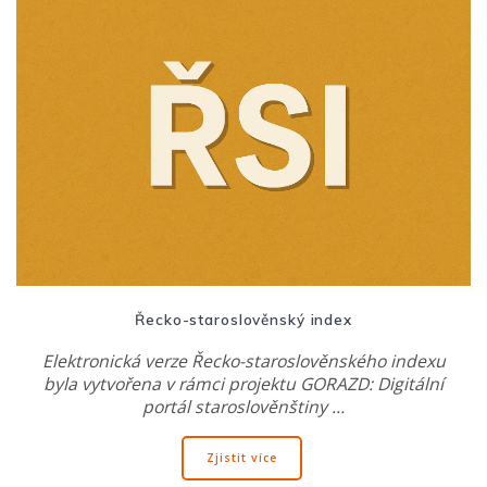
Řecko-staroslověnský index
Elektronická verze Řecko-staroslověnského indexu
byla vytvořena v rámci projektu GORAZD: Digitální
portál staroslověnštiny …
Zjistit více