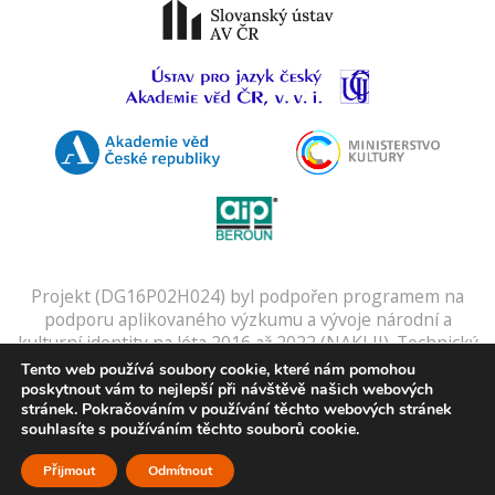
Projekt (DG16P02H024) byl podpořen programem na
podporu aplikovaného výzkumu a vývoje národní a
kulturní identity na léta 2016 až 2022 (NAKI II). Technický
provozovatel:
SUMA spol. s r.o.
Digitální slovníky a
Tento web používá soubory cookie, které nám pomohou
kartotéku zajišťuje
Gulliver
.
poskytnout vám to nejlepší při návštěvě našich webových
stránek. Pokračováním v používání těchto webových stránek
Zpracování osobních údajů:
Využívání osobních dat
.
souhlasíte s používáním těchto souborů cookie.
Přijmout
Odmítnout