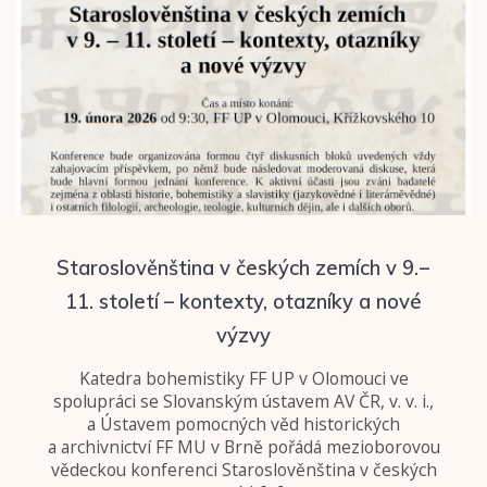
Staroslověnština v českých zemích v 9. –
11. století – kontexty, otazníky a nové
výzvy
Katedra bohemistiky FF UP v Olomouci ve
spolupráci se Slovanským ústavem AV ČR, v. v. i.,
a Ústavem pomocných věd historických
a archivnictví FF MU v Brně pořádá mezioborovou
vědeckou konferenci Staroslověnština v českých