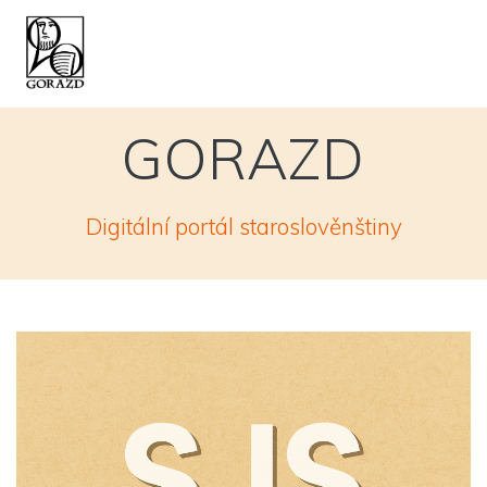
Skip
to
content
GORAZD
Digitální portál staroslověnštiny