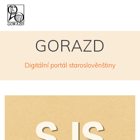
Skip
to
content
GORAZD
Digitální portál staroslověnštiny