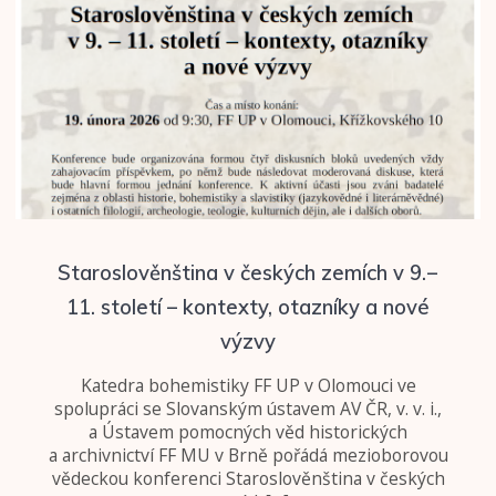
Staroslověnština v českých zemích v 9. –
11. století – kontexty, otazníky a nové
výzvy
Katedra bohemistiky FF UP v Olomouci ve
spolupráci se Slovanským ústavem AV ČR, v. v. i.,
a Ústavem pomocných věd historických
a archivnictví FF MU v Brně pořádá mezioborovou
vědeckou konferenci Staroslověnština v českých