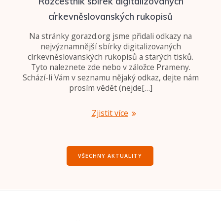
Rozcestník sbírek digitalizovaných
církevněslovanských rukopisů
Na stránky gorazd.org jsme přidali odkazy na
nejvýznamnější sbírky digitalizovaných
církevněslovanských rukopisů a starých tisků.
Tyto naleznete zde nebo v záložce Prameny.
Schází-li Vám v seznamu nějaký odkaz, dejte nám
prosím vědět (nejde[…]
Zjistit více
VŠECHNY AKTUALITY