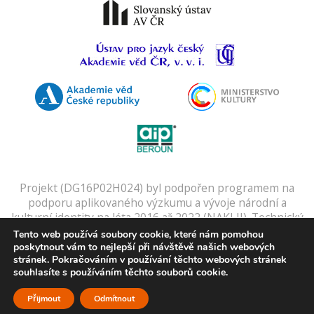
Projekt (DG16P02H024) byl podpořen programem na
podporu aplikovaného výzkumu a vývoje národní a
kulturní identity na léta 2016 až 2022 (NAKI II). Technický
provozovatel:
SUMA spol. s r.o.
Digitální slovníky a
Tento web používá soubory cookie, které nám pomohou
kartotéku zajišťuje
Gulliver
.
poskytnout vám to nejlepší při návštěvě našich webových
stránek. Pokračováním v používání těchto webových stránek
Zpracování osobních údajů:
Využívání osobních dat
.
souhlasíte s používáním těchto souborů cookie.
Přijmout
Odmítnout