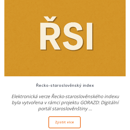
Řecko-staroslověnský index
Elektronická verze Řecko-staroslověnského indexu
byla vytvořena v rámci projektu GORAZD: Digitální
portál staroslověnštiny …
Zjistit více