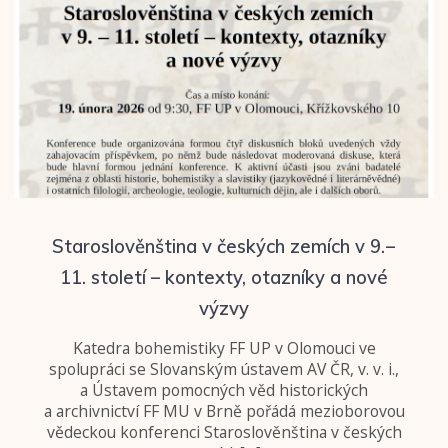
Staroslověnština v českých zemích v 9. –
11. století – kontexty, otazníky a nové
výzvy
Katedra bohemistiky FF UP v Olomouci ve
spolupráci se Slovanským ústavem AV ČR, v. v. i.,
a Ústavem pomocných věd historických
a archivnictví FF MU v Brně pořádá mezioborovou
vědeckou konferenci Staroslověnština v českých