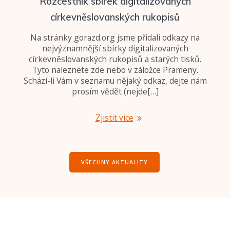
Rozcestník sbírek digitalizovaných
církevněslovanských rukopisů
Na stránky gorazd.org jsme přidali odkazy na
nejvýznamnější sbírky digitalizovaných
církevněslovanských rukopisů a starých tisků.
Tyto naleznete zde nebo v záložce Prameny.
Schází-li Vám v seznamu nějaký odkaz, dejte nám
prosím vědět (nejde[…]
Zjistit více
VŠECHNY AKTUALITY