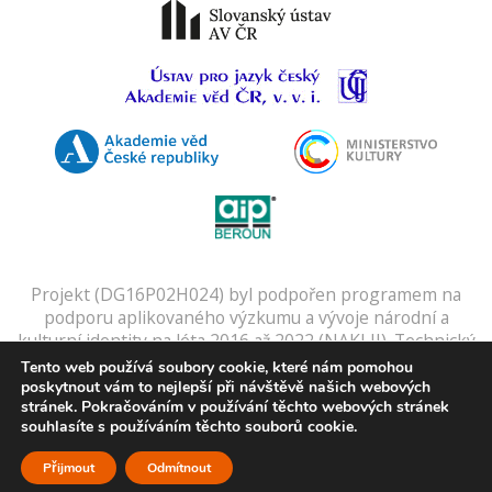
Projekt (DG16P02H024) byl podpořen programem na
podporu aplikovaného výzkumu a vývoje národní a
kulturní identity na léta 2016 až 2022 (NAKI II). Technický
provozovatel:
SUMA spol. s r.o.
Digitální slovníky a
Tento web používá soubory cookie, které nám pomohou
kartotéku zajišťuje
Gulliver
.
poskytnout vám to nejlepší při návštěvě našich webových
stránek. Pokračováním v používání těchto webových stránek
Zpracování osobních údajů:
Využívání osobních dat
.
souhlasíte s používáním těchto souborů cookie.
Přijmout
Odmítnout