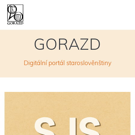
Skip
to
content
GORAZD
Digitální portál staroslověnštiny