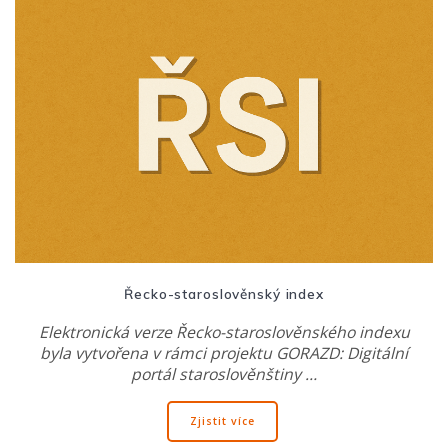
Řecko-staroslověnský index
Elektronická verze Řecko-staroslověnského indexu
byla vytvořena v rámci projektu GORAZD: Digitální
portál staroslověnštiny …
Zjistit více